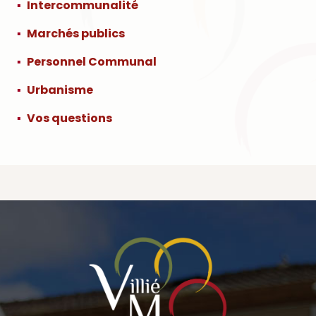
Intercommunalité
Marchés publics
Personnel Communal
Urbanisme
Vos questions