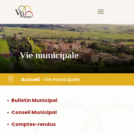
Skip
to
content
Vie municipale

Accueil
‣
Vie municipale
Bulletin Municipal
Conseil Municipal
Comptes-rendus