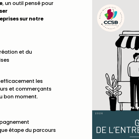
e
, un outil pensé pour
ser
prises sur notre
éation et du
ises
efficacement les
neurs et commerçants
au bon moment.
mpagnement
ue étape du parcours