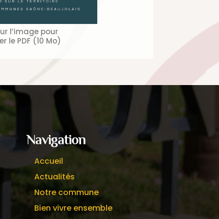
sur l’image pour
er le PDF (10 Mo)
Navigation
Accueil
Actualités
Notre commune
Bien vivre ensemble