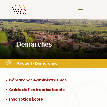
Skip
to
content
Démarches

Accueil
‣
Démarches
Démarches Administratives
Guide de l’entreprise locale
Inscription École