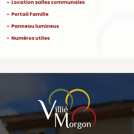
Location salles communales
Portail Famille
Panneau lumineux
Numéros utiles