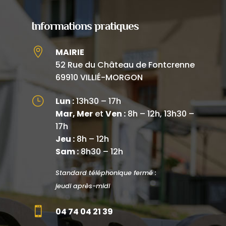
Informations pratiques

MAIRIE
52 Rue du Château de Fontcrenne
69910 VILLIÉ-MORGON
}
Lun :
13h30 – 17h
Mar, Mer
et
Ven :
8h – 12h, 13h30 –
17h
Jeu :
8h – 12h
Sam :
8h30 – 12h
Standard téléphonique fermé :
jeudi après-midi

04 74 04 21 39