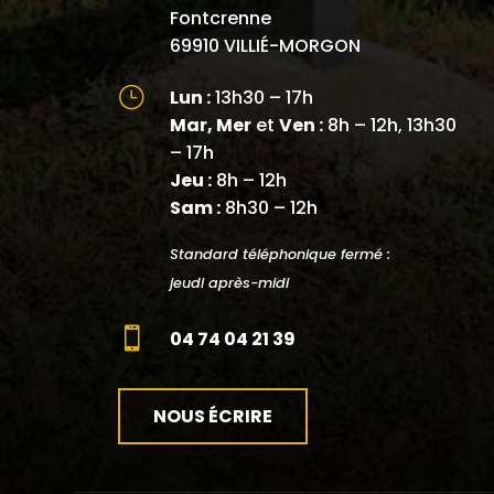
Fontcrenne
69910 VILLIÉ-MORGON
}
Lun :
13h30 – 17h
Mar, Mer
et
Ven :
8h – 12h, 13h30
– 17h
Jeu :
8h – 12h
Sam :
8h30 – 12h
Standard téléphonique fermé :
jeudi après-midi

04 74 04 21 39
NOUS ÉCRIRE