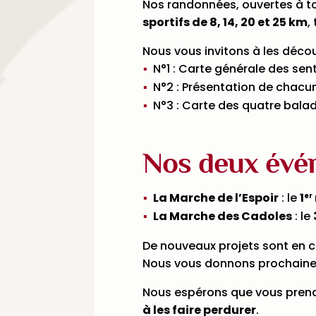
Nos randonnées, ouvertes à to
sportifs de 8, 14, 20 et 25 km
,
Nous vous invitons à les découv
N°1 : Carte générale des sent
N°2 : Présentation de chacu
N°3 : Carte des quatre bala
Nos deux évé
La Marche de l’Espoir
: le
1
er
La Marche des Cadoles
: le
De nouveaux projets sont en co
Nous vous donnons prochainem
Nous espérons que vous pren
à les faire perdurer
.