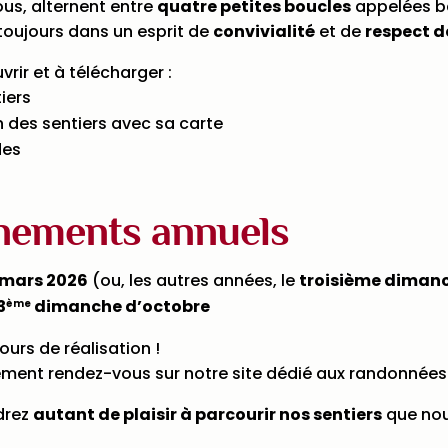
us, alternent entre
quatre petites boucles
appelées b
 toujours dans un esprit de
convivialité
et de
respect d
rir et à télécharger :
iers
n des sentiers avec sa carte
des
nements annuels
mars 2026
(ou, les autres années, le
troisième diman
3
dimanche d’octobre
ème
urs de réalisation !
ent rendez-vous sur notre site dédié aux randonnées
drez
autant de plaisir à parcourir nos sentiers
que nou