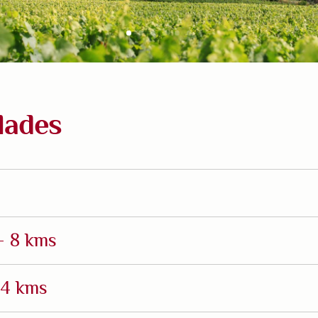
lades
– 8 kms
14 kms