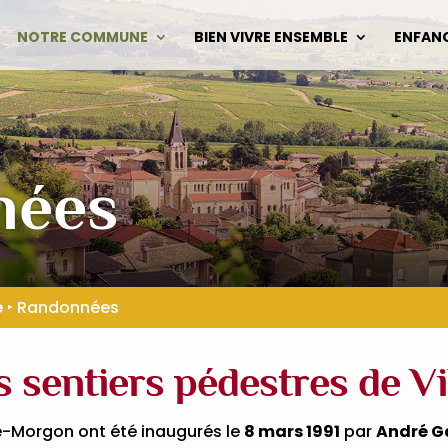
NOTRE COMMUNE
BIEN VIVRE ENSEMBLE
ENFAN
nées
e
‣
Randonnées
s sentiers pédestres de V
ié-Morgon ont été inaugurés le
8 mars 1991
par
André G