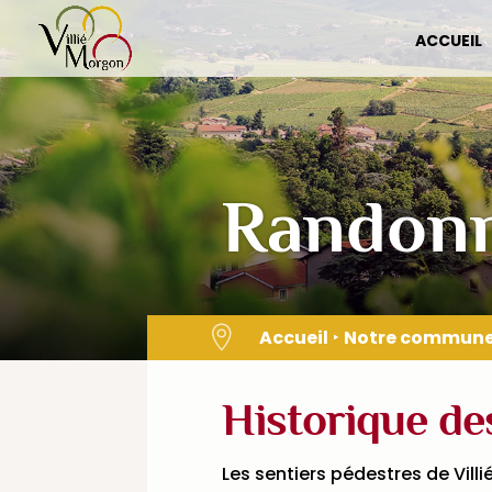
Skip
to
ACCUEIL
content
Randon

Accueil
‣
Notre commun
Historique de
Les sentiers pédestres de Vill