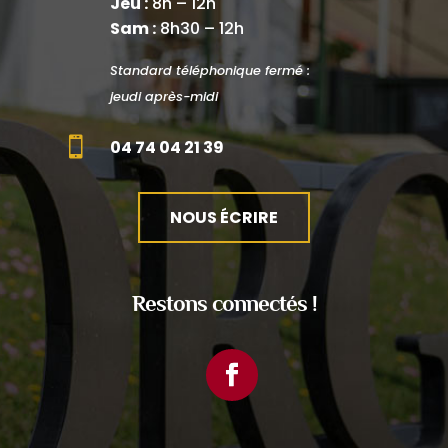
Jeu :
8h – 12h
Sam :
8h30 – 12h
Standard téléphonique fermé :
jeudi après-midi

04 74 04 21 39
NOUS ÉCRIRE
Restons connectés !
Facebook