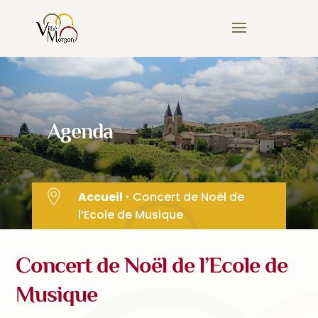
Skip
to
content
Agenda

Accueil
‣
Concert de Noël de
l’Ecole de Musique
Concert de Noël de l’Ecole de
Musique