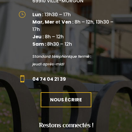
69910 VILLIÉ-MORGON
}
Lun :
13h30 – 17h
Mar, Mer
et
Ven :
8h – 12h, 13h30 –
17h
Jeu :
8h – 12h
Sam :
8h30 – 12h
Standard téléphonique fermé :
jeudi après-midi

04 74 04 21 39
NOUS ÉCRIRE
Restons connectés !