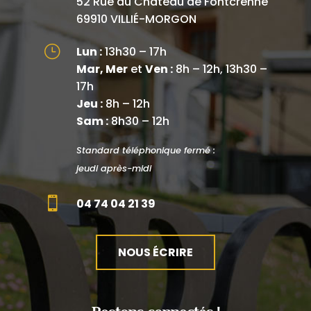
52 Rue du Château de Fontcrenne
69910 VILLIÉ-MORGON
}
Lun :
13h30 – 17h
Mar, Mer
et
Ven :
8h – 12h, 13h30 –
17h
Jeu :
8h – 12h
Sam :
8h30 – 12h
Standard téléphonique fermé :
jeudi après-midi

04 74 04 21 39
NOUS ÉCRIRE