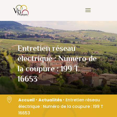
Skip
to
content
Entretien réseau
électrique : Numéro de
la coupure : 199 T
16653

Accueil
‣
Actualités
‣
Entretien réseau
électrique : Numéro de la coupure : 199 T
16653