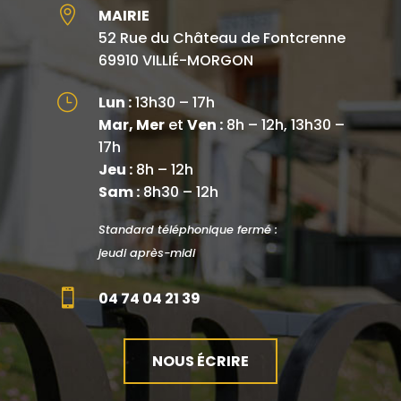

MAIRIE
52 Rue du Château de Fontcrenne
69910 VILLIÉ-MORGON
}
Lun :
13h30 – 17h
Mar, Mer
et
Ven :
8h – 12h, 13h30 –
17h
Jeu :
8h – 12h
Sam :
8h30 – 12h
Standard téléphonique fermé :
jeudi après-midi

04 74 04 21 39
NOUS ÉCRIRE