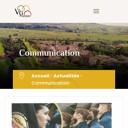
Skip
to
content
Communication

Accueil
‣
Actualités
‣
Communication