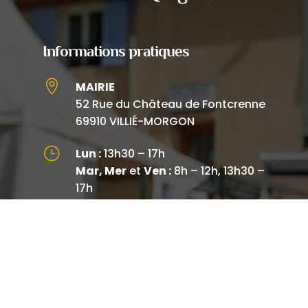
Informations pratiques

MAIRIE
52 Rue du Château de Fontcrenne
69910 VILLIÉ-MORGON
}
Lun :
13h30 – 17h
Mar, Mer
et
Ven :
8h – 12h, 13h30 –
17h
Jeu :
8h – 12h
Sam :
8h30 – 12h
Standard téléphonique fermé :
jeudi après-midi

04 74 04 21 39