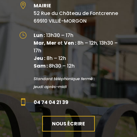

MAIRIE
52 Rue du Château de Fontcrenne
69910 VILLIÉ-MORGON
}
Lun :
13h30 – 17h
Mar, Mer
et
Ven :
8h – 12h, 13h30 –
17h
Jeu :
8h – 12h
Sam :
8h30 – 12h
Standard téléphonique fermé :
jeudi après-midi

04 74 04 21 39
NOUS ÉCRIRE