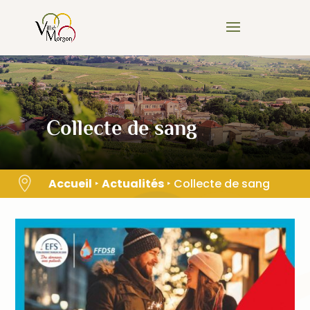
Skip
to
content
Collecte de sang

Accueil
‣
Actualités
‣
Collecte de sang