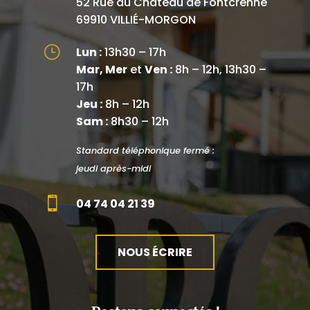
52 Rue du Château de Fontcrenne
69910 VILLIÉ-MORGON
}
Lun :
13h30 – 17h
Mar, Mer
et
Ven :
8h – 12h, 13h30 –
17h
Jeu :
8h – 12h
Sam :
8h30 – 12h
Standard téléphonique fermé :
jeudi après-midi

04 74 04 21 39
NOUS ÉCRIRE