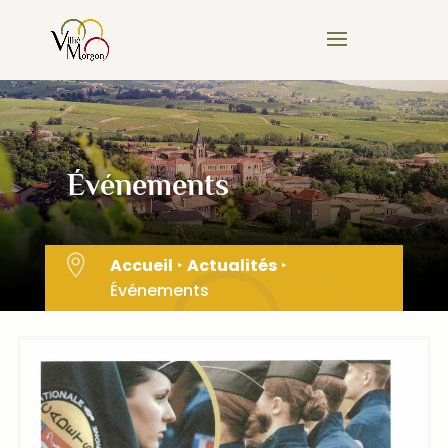
Skip
to
content
Événements

Accueil
‣
Actualités
‣
Événements