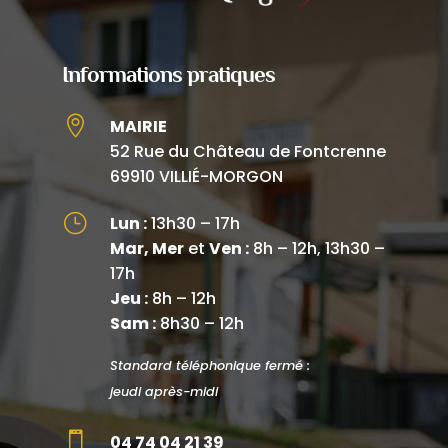
Informations pratiques

MAIRIE
52 Rue du Château de Fontcrenne
69910 VILLIÉ-MORGON
}
Lun :
13h30 – 17h
Mar, Mer
et
Ven :
8h – 12h, 13h30 –
17h
Jeu :
8h – 12h
Sam :
8h30 – 12h
Standard téléphonique fermé :
jeudi après-midi

04 74 04 21 39