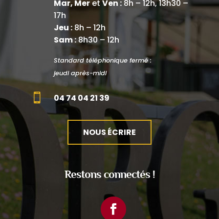
Mar, Mer
et
Ven :
8h – 12h, 13h30 –
17h
Jeu :
8h – 12h
Sam :
8h30 – 12h
Standard téléphonique fermé :
jeudi après-midi

04 74 04 21 39
NOUS ÉCRIRE
Restons connectés !