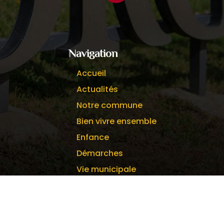
Facebook
Navigation
Accueil
Actualités
Notre commune
Bien vivre ensemble
Enfance
Démarches
Vie municipale
©
2026
Commune de Villié-Morgon ▪
Accessibilité
▪
Mentions légales
▪
Politique de confidentialité
▪